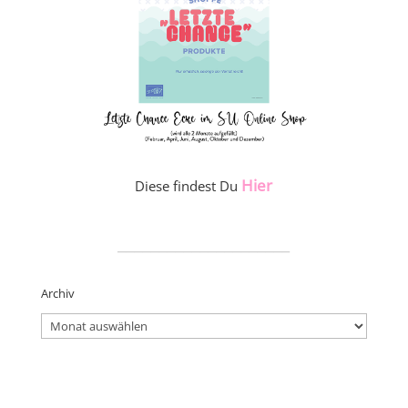
Hier
Diese findest Du
_____________________
Archiv
Archiv