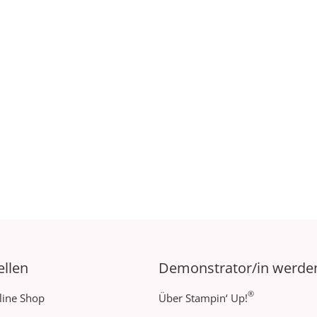
ellen
Demonstrator/in werde
®
line Shop
Über Stampin‘ Up!