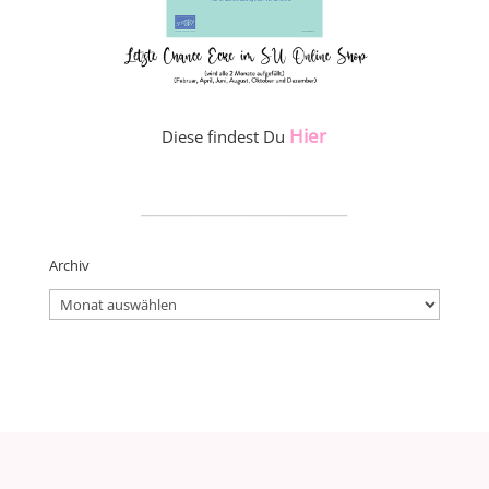
Hier
Diese findest Du
_____________________
Archiv
Archiv