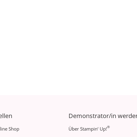
ellen
Demonstrator/in werde
®
line Shop
Über Stampin‘ Up!