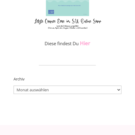
Hier
Diese findest Du
_____________________
Archiv
Archiv