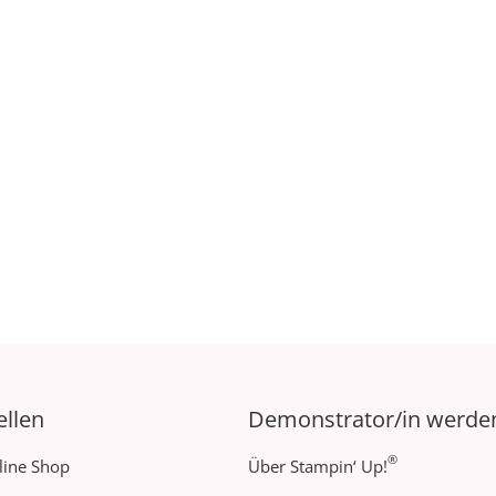
ellen
Demonstrator/in werde
®
line Shop
Über Stampin‘ Up!