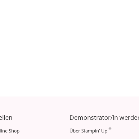
ellen
Demonstrator/in werde
®
line Shop
Über Stampin‘ Up!