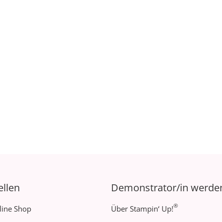
ellen
Demonstrator/in werde
®
line Shop
Über Stampin‘ Up!