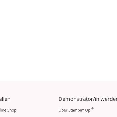
ellen
Demonstrator/in werde
®
line Shop
Über Stampin‘ Up!