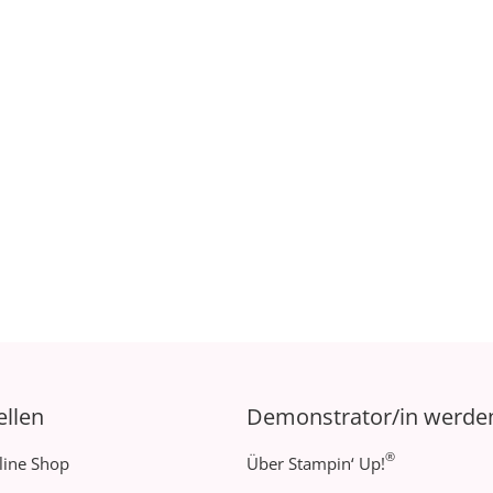
ellen
Demonstrator/in werde
®
line Shop
Über Stampin‘ Up!