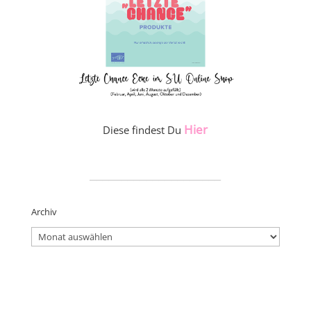
Hier
Diese findest Du
_____________________
Archiv
Archiv