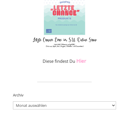
Hier
Diese findest Du
_____________________
Archiv
Archiv