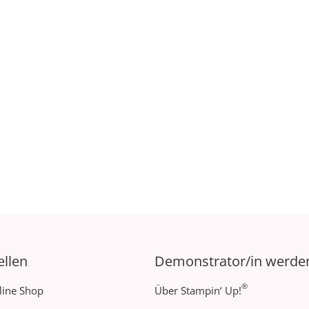
ellen
Demonstrator/in werde
®
line Shop
Über Stampin‘ Up!