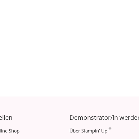
ellen
Demonstrator/in werde
®
line Shop
Über Stampin‘ Up!