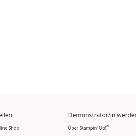
ellen
Demonstrator/in werde
®
line Shop
Über Stampin‘ Up!