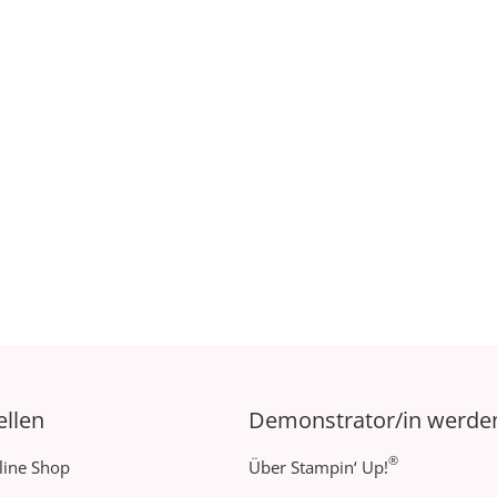
ellen
Demonstrator/in werde
®
line Shop
Über Stampin‘ Up!