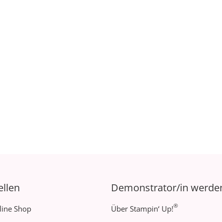
ellen
Demonstrator/in werde
®
line Shop
Über Stampin‘ Up!