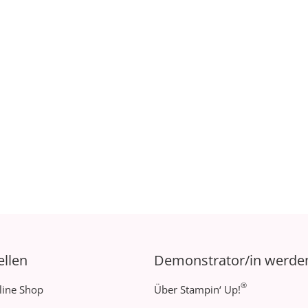
ellen
Demonstrator/in werde
®
line Shop
Über Stampin‘ Up!