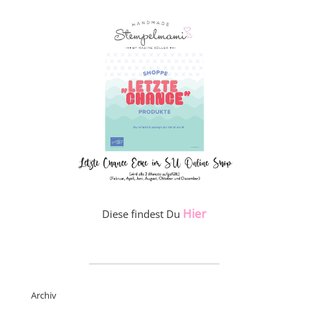
Hier
Diese findest Du
_____________________
Archiv