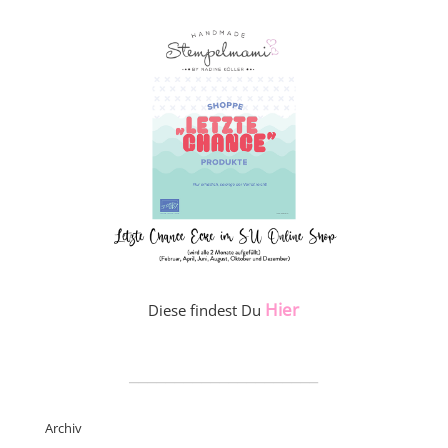
Hier
Diese findest Du
_____________________
Archiv