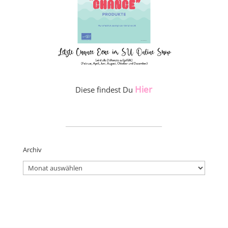
Hier
Diese findest Du
_____________________
Archiv
Archiv