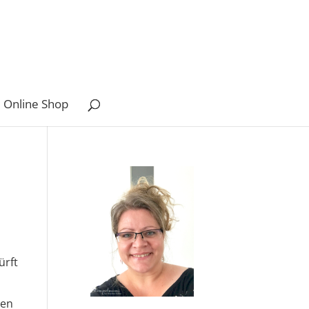
 Online Shop
dürft
8
een