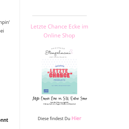
_____________________
mpin‘
Letzte Chance Ecke im
ei
Online Shop
Hier
Diese findest Du
önnt