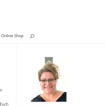
 Online Shop
wo
 Euch