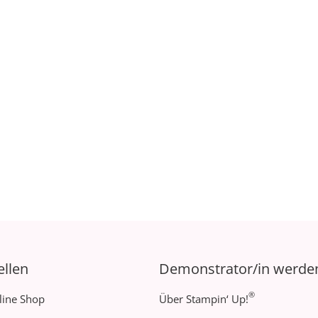
ellen
Demonstrator/in werde
®
line Shop
Über Stampin‘ Up!