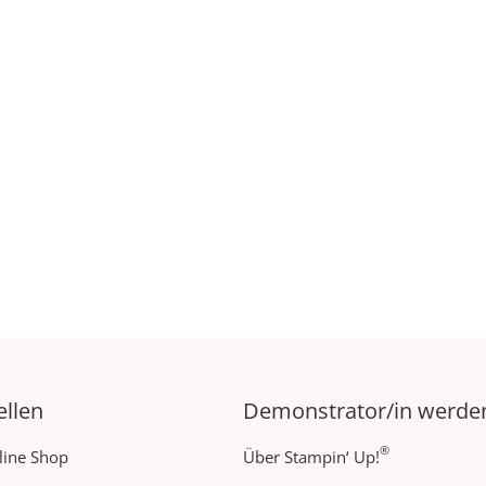
ellen
Demonstrator/in werde
®
line Shop
Über Stampin‘ Up!