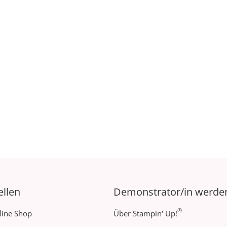
ellen
Demonstrator/in werde
®
line Shop
Über Stampin‘ Up!