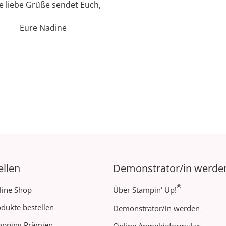
le liebe Grüße sendet Euch,
Eure Nadine
ellen
Demonstrator/in werde
®
line Shop
Über Stampin‘ Up!
dukte bestellen
Demonstrator/in werden
opping Prämien
Online Anmeldeformular