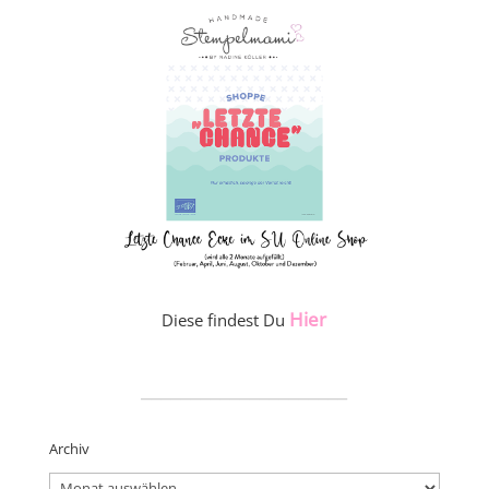
Hier
Diese findest Du
_____________________
Archiv
Archiv