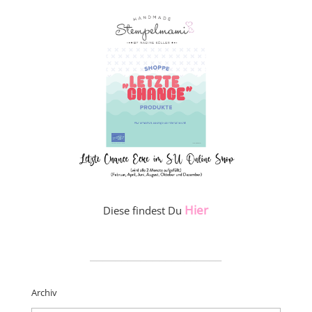
Hier
Diese findest Du
_____________________
Archiv