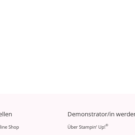
ellen
Demonstrator/in werde
®
line Shop
Über Stampin‘ Up!