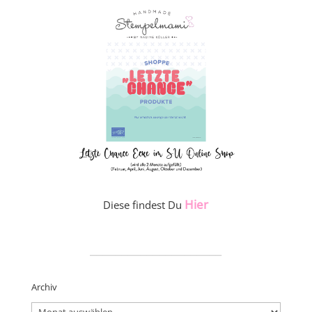
Hier
Diese findest Du
_____________________
Archiv
Archiv