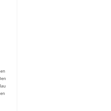
nen
 Den
lau
len