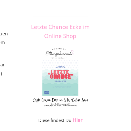
_____________________
Letzte Chance Ecke im
euen
Online Shop
nem
aar
)
Hier
Diese findest Du