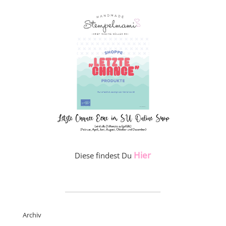
Hier
Diese findest Du
_____________________
Archiv