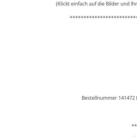
(Klickt einfach auf die Bilder und I
************************
Bestellnummer 141472 Ha
*