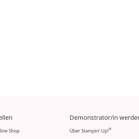
ellen
Demonstrator/in werde
®
line Shop
Über Stampin‘ Up!