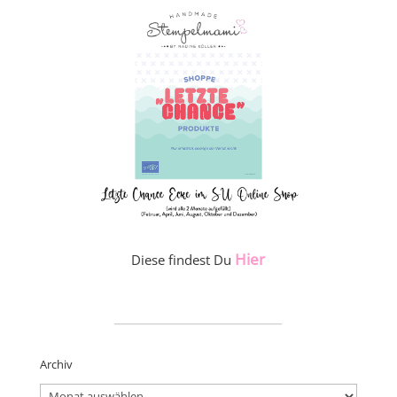
Hier
Diese findest Du
_____________________
Archiv
Archiv