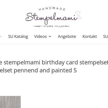
SU Katalog
Videos
Angebote
Kontakt
SU
e stempelmami birthday card stempelse
lset pennend and painted 5