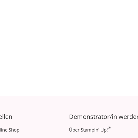
ellen
Demonstrator/in werde
®
line Shop
Über Stampin‘ Up!