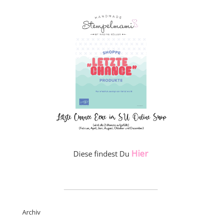
Hier
Diese findest Du
_____________________
Archiv