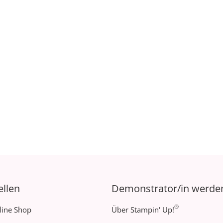
ellen
Demonstrator/in werde
®
line Shop
Über Stampin‘ Up!