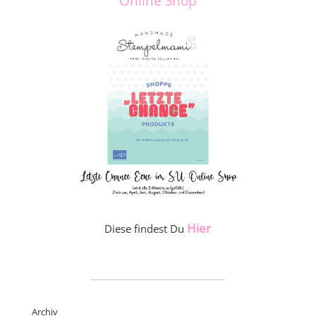
Online Shop
Hier
Diese findest Du
_____________________
Archiv