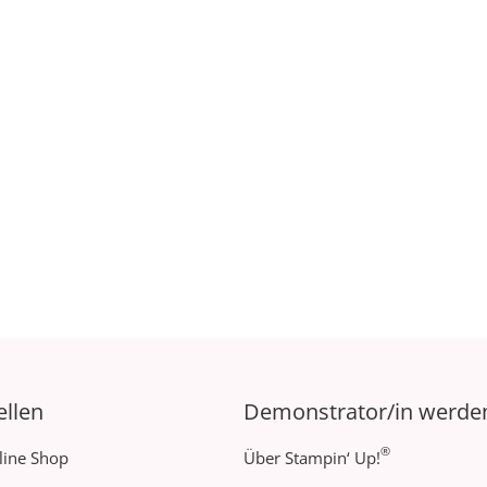
ellen
Demonstrator/in werde
®
line Shop
Über Stampin‘ Up!