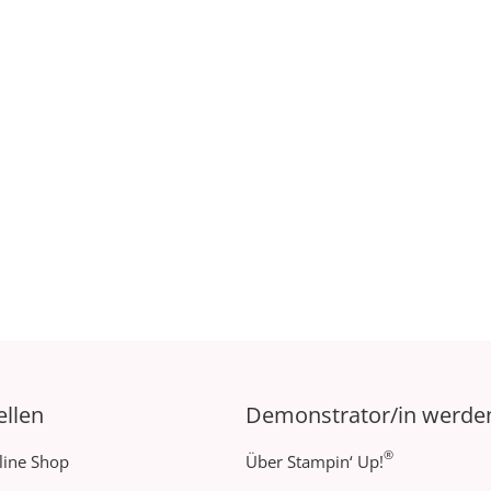
ellen
Demonstrator/in werde
®
line Shop
Über Stampin‘ Up!