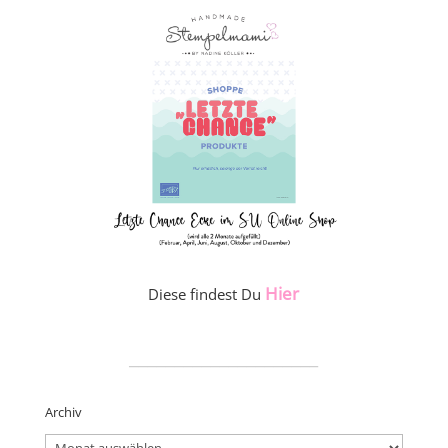
Hier
Diese findest Du
_____________________
Archiv
Archiv