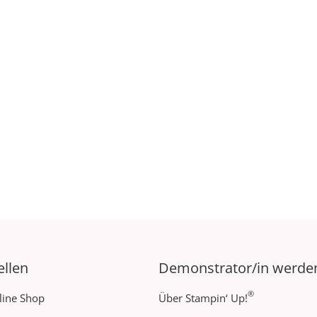
ellen
Demonstrator/in werde
®
line Shop
Über Stampin‘ Up!