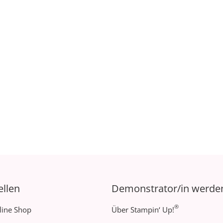
ellen
Demonstrator/in werde
®
line Shop
Über Stampin‘ Up!