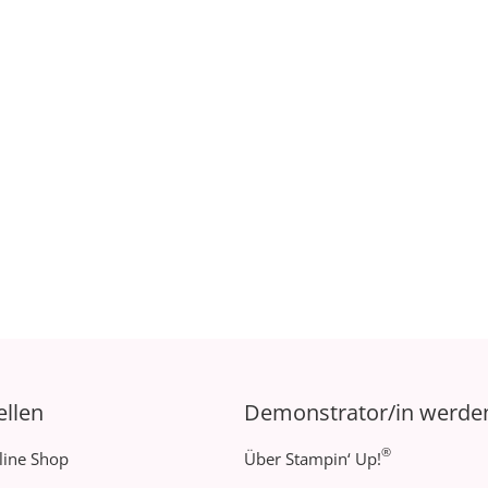
ellen
Demonstrator/in werde
®
line Shop
Über Stampin‘ Up!