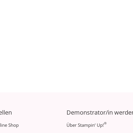
ellen
Demonstrator/in werde
®
line Shop
Über Stampin‘ Up!