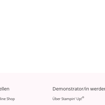
ellen
Demonstrator/in werde
®
line Shop
Über Stampin‘ Up!