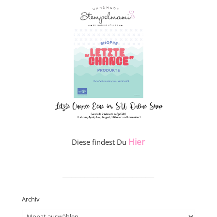
Hier
Diese findest Du
_____________________
Archiv
Archiv