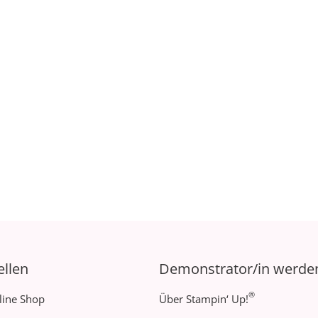
ellen
Demonstrator/in werde
®
line Shop
Über Stampin‘ Up!